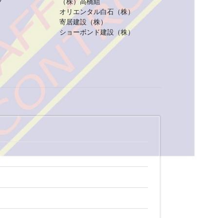
ノ
（株）高橋組
オリエンタル白石（株）
寄居建設（株）
ショーボンド建設（株）