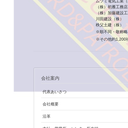
ムツミ電気工業（
（株）初雁工務店
（株）加藤建設工
川田建設（株）
秩父土建（株）
※順不同・敬称略
※その他約1,20
会社案内
代表あいさつ
会社概要
沿革