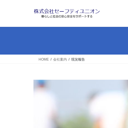
コ
ナ
ン
ビ
テ
ゲ
ン
ー
ツ
シ
へ
ョ
ス
ン
キ
に
ッ
移
HOME
会社案内
現況報告
プ
動