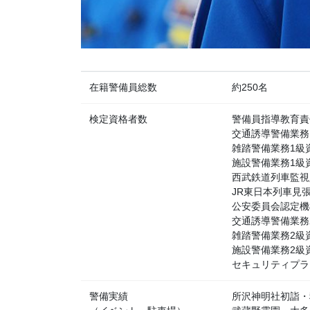
在籍警備員総数
約250名
検定資格者数
警備員指導教育責
交通誘導警備業務
雑踏警備業務1級
施設警備業務1級
西武鉄道列車監視
JR東日本列車見
公安委員会認定機
交通誘導警備業務
雑踏警備業務2級
施設警備業務2級
セキュリティプラ
警備実績
所沢神明社初詣・