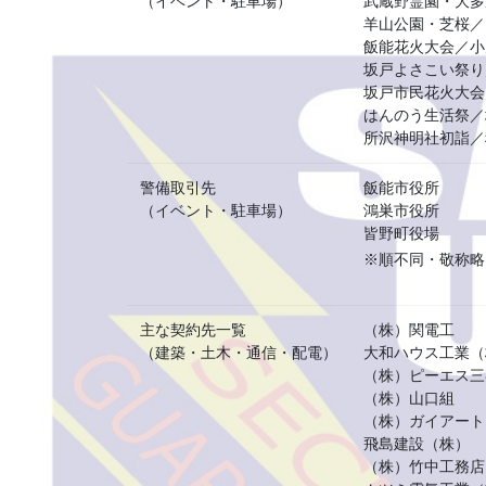
（イベント・駐車場）
武蔵野霊園・大多
羊山公園・芝桜／
飯能花火大会／小
坂戸よさこい祭り
坂戸市民花火大会
はんのう生活祭／
所沢神明社初詣／
警備取引先
飯能市役所
（イベント・駐車場）
鴻巣市役所
皆野町役場
※順不同・敬称略
主な契約先一覧
（株）関電工
（建築・土木・通信・配電）
大和ハウス工業（
（株）ピーエス三
（株）山口組
（株）ガイアート
飛島建設（株）
（株）竹中工務店