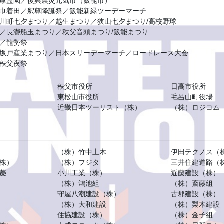
摩霊園／復興震災元気市（飯能市）
巾着田／釈尊降誕祭／飯能新緑ツーデーマーチ
川町七夕まつり／越生まつり／狭山七夕まつり/高校野球
／長瀞船玉まつり／秩父音頭まつり/飯能まつり
／龍勢祭
坂戸産業まつり／日本スリーデーマーチ／ロードレース大会
秩父夜祭
秩父市役所
日高市役所
東松山市役所
毛呂山町役場
近畿日本ツーリスト（株）
（株）ロジコム
（株）竹中土木
伊田テクノス（
株）
（株）フジタ
三井住建道路（
菱
小川工業（株）
近藤建設（株）
（株）鴻池組
（株）斎藤組
守屋八潮建設（株）
古郡建設（株）
（株）大和建設
（株）梨木建設
住協建設（株）
（株）金子組