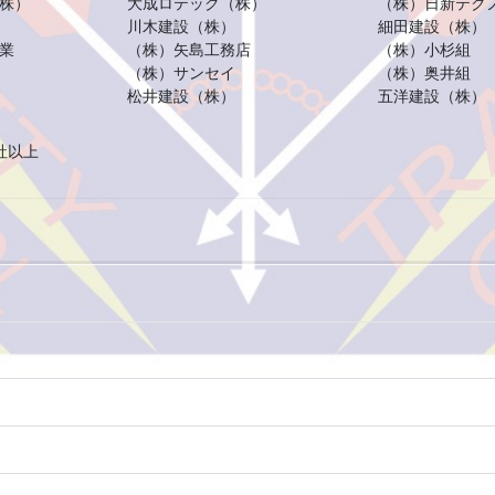
株）
大成ロテック（株）
（株）日新テク
川木建設（株）
細田建設（株）
業
（株）矢島工務店
（株）小杉組
（株）サンセイ
（株）奥井組
松井建設（株）
五洋建設（株）
0社以上