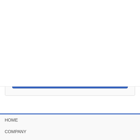
いたします。
お電話でのご依頼・お問い合わせは下記までご連絡下さい
042-974-2207
受付時間 9:00-17:00 [ 土・日・祝日除く ]
メールでのお問い合わせはこちら
お気軽にお問い合わせください
HOME
COMPANY